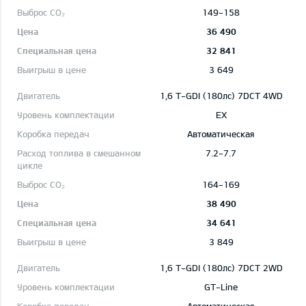
149-158
36 490
32 841
3 649
1,6 T-GDI (180лс) 7DCT 4WD
EX
Автоматическая
7.2-7.7
164-169
38 490
34 641
3 849
1,6 T-GDI (180лс) 7DCT 2WD
GT-Line