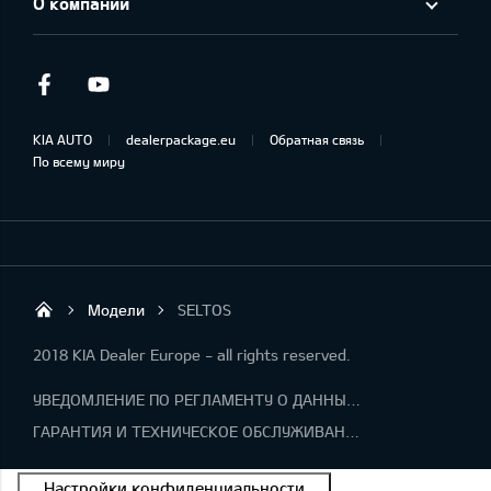
О компании
Facebook
Youtube
KIA AUTO
dealerpackage.eu
Обратная связь
По всему миру
Модели
SELTOS
Forum Auto SIA
2018 KIA Dealer Europe - all rights reserved.
УВЕДОМЛЕНИЕ ПО РЕГЛАМЕНТУ О ДАННЫХ "KIA CONNECT "
ГАРАНТИЯ И ТЕХНИЧЕСКОЕ ОБСЛУЖИВАНИЕ