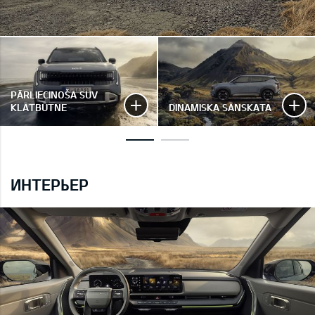
PĀRLIECINOŠA SUV
KLĀTBŪTNE
DINAMISKA SĀNSKATA
ИНТЕРЬЕР