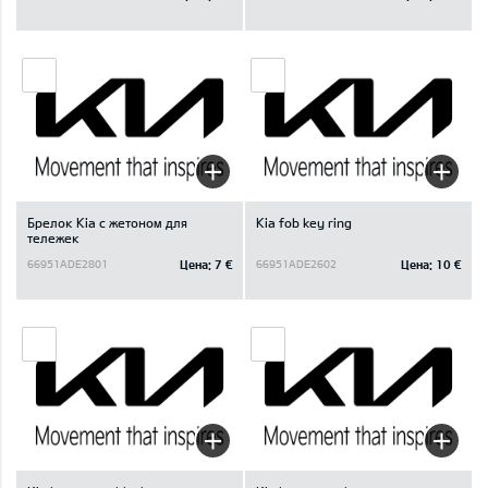
Брелок Kia с жетоном для
Kia fob key ring
тележек
Цена:
7 €
Цена:
10 €
66951ADE2801
66951ADE2602