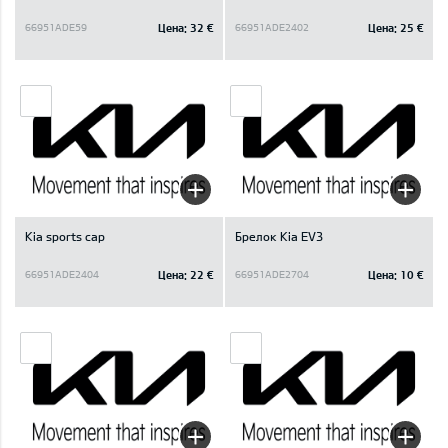
Цена:
32 €
Цена:
25 €
66951ADE59
66951ADE2402
Kia sports cap
Брелок Kia EV3
Цена:
22 €
Цена:
10 €
66951ADE2404
66951ADE2704