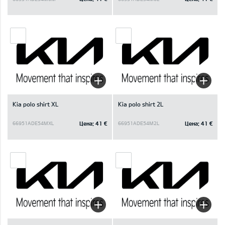
Kia polo shirt XL
Kia polo shirt 2L
Цена:
41 €
Цена:
41 €
66951ADE54MXL
66951ADE54M2L