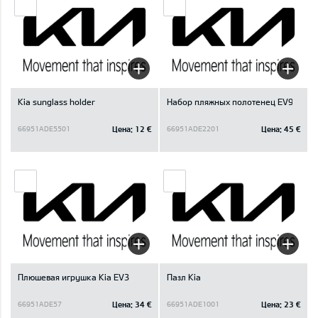
Kia sunglass holder
Набор пляжных полотенец EV9
Цена:
12 €
Цена:
45 €
66951ADE5501
66951ADE2201
Плюшевая игрушка Kia EV3
Пазл Kia
Цена:
34 €
Цена:
23 €
66951ADE57
66951ADE1001