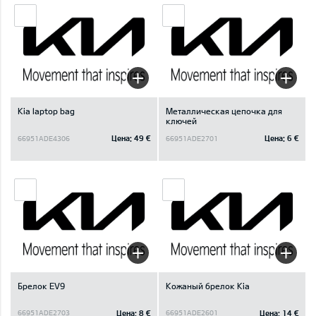
Kia laptop bag
Металлическая цепочка для
ключей
Цена:
49 €
Цена:
6 €
66951ADE4306
66951ADE2701
Брелок EV9
Кожаный брелок Kia
Цена:
8 €
Цена:
14 €
66951ADE2703
66951ADE2601