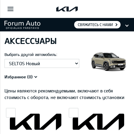
СВЯЖИТЕСЬ С НАМИ
АКСЕССУАРЫ
Выбрать другой автомобиль:
Избранное (
0
)
Цены являются рекомендуемыми, включают в себя
стоимость с оборота, не включают стоимость установки