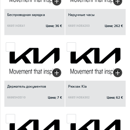
Беспроводная зарядка
Наручные часы
Цена:
36 €
Цена:
262 €
66951ADE41
66951ADE4203
Держатель документов
Рюкзак Kia
Цена:
7 €
Цена:
62 €
66995ADD10
66951ADE4302