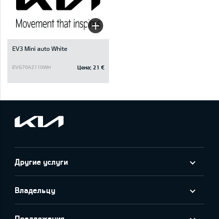
EV3 Mini auto White
Цена:
21 €
EVG70AZ110WH
Другие услуги
Владельцу
Предложения