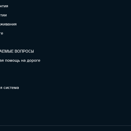
нтия
нтии
уживания
re
ВАЕМЫЕ ВОПРОСЫ
ая помощь на дороге
я система