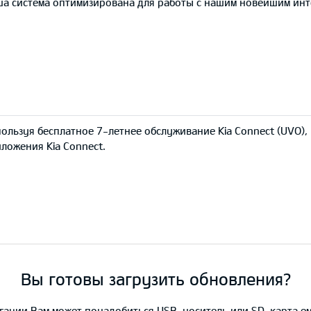
а система оптимизирована для работы с нашим новейшим ин
ользуя бесплатное 7-летнее обслуживание Kia Connect (UVO)
ложения Kia Connect.
Вы готовы загрузить обновления?
вигации Вам может понадобиться USB-носитель или SD-карта ем