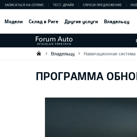
ЗАПИСАТЬСЯ НА СЕРВИС
ТЕСТ-ДРАЙВ
СПРОСИ ПРЕДЛОЖЕНИЕ
НО
Модели
Склад в Риге
Другие услуги
Владельцу
Владельцу
Навигационная система
Forum Auto SIA
ПРОГРАММА ОБНО