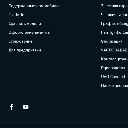
Подержанные автомобили
7-летняя гара
Trade-in
Условия гара
Сравнить модели
График обсл
Oформлениe лизинга
Family-like Ca
Cтрахование
Утилизация
Для предприятий
ЧАСТО ЗАДА
Круглосуточн
Руководства
UVO Connect
Навигационна
Facebook
Youtube