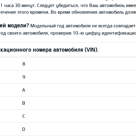
 1 часа 30 минут. Следует убедиться, что Ваш автомобиль име
течение этого времени. Во время обновления автомобиль долж
оей модели?
Модельный год автомобиля не всегда совпадает 
год своего автомобиля, проверив 10-ю цифру идентификацион
ационного номера автомобиля (VIN).
8
9
A
B
C
D