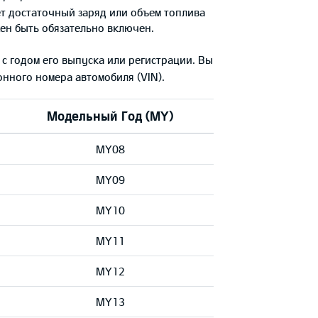
ет достаточный заряд или объем топлива
ен быть обязательно включен.
с годом его выпуска или регистрации. Вы
ного номера автомобиля (VIN).
Модельный Год (MY)
MY08
MY09
MY10
MY11
MY12
MY13