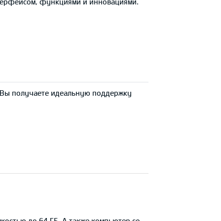
терфейсом, функциями и инновациями.
, Вы получаете идеальную поддержку
костью до 64 ГБ. А также компьютер со