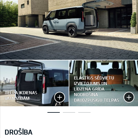
ELASTĪGS SĒDVIETU
IZVIETOJUMS UN
LĪDZENA GRĪDA
TELPA IKDIENAS
NODROŠINA
VAJADZĪBĀM
DAUDZPUSĪGU TELPAS
IZMANTOŠANU
DROŠĪBA