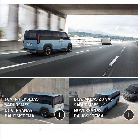
FCA, PRIEKŠĒJĀS
BCA, AKLĀS ZONAS
SADURSMES
SADURSMES
NOVĒRŠANAS
NOVĒRŠANAS
PALĪGSISTĒMA
PALĪGSISTĒMA