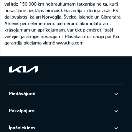
vai līdz 150 000 km nobraukumam (atkarībā no tā, kurš
nosacījums iestājas pirmais). Garantija ir derīga visās ES
dalībvalstīs, kā arī Norvēģijā, Šveicē, Islandē un Gibraltārā.
Atsevišķiem elementiem, piemēram, akumulatoram,
krāsojumam un aprīkojumam, var tikt piemēroti īpaši
vietējie garantijas nosacījumi. Plašāka informācija par Kia
garantiju pieejama vietnē www.kia.com
Piedāvājumi
Pakalpojumi
Īpašniekiem