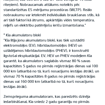
riteņiem). Nobraucamais attālums noteikts pēc
standartizētas ES mērījumu procedūras (WLTP). Reālo
nobraukumu var ietekmēt individuālais braukšanas stils, kā
arī tādi faktori kā ātrums, apkārtējās vides temperatūra,
reljefs un elektrību patērējošu ierīču izmantošana."
* Kia akumulatoru bloki
"Kia litija jonu akumulatoru bloki, kas tiek uzstādīti
elektromobiļos (EV), hibrīdautomobiļos (HEV) un
uzlādējamos hibrīdautomobiļos (PHEV), ir konstruēti
ilgstošai ekspluatācijai. EV, HEV un PHEV modeļiem Kia
garantē, ka akumulators saglabās vismaz 80 % savas
kapacitātes 5 gadus no pirmās reģistrācijas dienas vai 100
000 km (atkarībā no tā, kurš nosacījums iestājas ātrāk), un
vismaz 70 % kapacitātes 8 gadus no pirmās reģistrācijas
dienas vai 160 000 km (atkarībā no tā, kurš nosacījums
iestājas ātrāk).
Zemsprieguma akumulatoram, kas paredzēts dzinēja
iedarbināšanai, Kia sniedz 2 gadu garantiju no pirmās