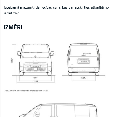
Ieteicamā mazumtirdzniecības cena, kas var atšķirties atkarībā no
izplatītāja
.
IZMĒRI