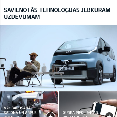
SAVIENOTĀS TEHNOLOĢIJAS JEBKURAM
UZDEVUMAM
V2L BAROŠANA
SALONĀ UN ĀRPUS
GUDRA PIEKĻUVE AR