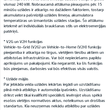
vismaz 240 kW. Nobraucamā attāluma pieaugums pēc 15
minūšu uzlādes ir atkarīgs no dažādiem faktoriem, tostarp
akumulatora pašreizējā uzlādes līmeņa, akumulatora
temperatūras un izmantotās uzlādes stacijas. Šo attālumu
ietekmē arī individuālais braukšanas stils un elektroenerģijas
patēriņš.
* V2G un V2H funkcijas
Vehicle-to-Grid (V2G) un Vehicle-to-Home (V2H) funkciju
pieejamība ir atkarīga no tirgus, vietējiem tiesību aktiem un
atbilstošas infrastruktūras. Var būt nepieciešams papildu
aprīkojums un pakalpojumi. Kia negarantē, ka šīs funkcijas
būs pieejamas, darbosies vai būs efektīvas visās valstīs.
* Uzlāde mājās
Par jebkāda veida uzlādes iekārtas iegādi un uzstādīšanu
pilnā mērā atbildīgs ir automobiļa īpašnieks. Uzstādīšanu
drīkst veikt tikai kvalificēti speciālisti, ievērojot visus spēkā
esošos vietējos normatīvos aktus, noteikumus un drošības
standartus. Kia neuzņemas nekādu atbildību par uzlādes