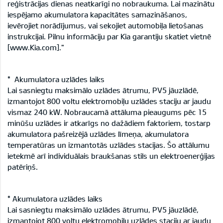
reģistrācijas dienas neatkarīgi no nobraukuma. Lai mazinātu
iespējamo akumulatora kapacitātes samazināšanos,
ievērojiet norādījumus, vai sekojiet automobiļa lietošanas
instrukcijai. Pilnu informāciju par Kia garantiju skatiet vietnē
[www.Kia.com]."
* Akumulatora uzlādes laiks
Lai sasniegtu maksimālo uzlādes ātrumu, PV5 jāuzlādē,
izmantojot 800 voltu elektromobiļu uzlādes staciju ar jaudu
vismaz 240 kW. Nobraucamā attāluma pieaugums pēc 15
minūšu uzlādes ir atkarīgs no dažādiem faktoriem, tostarp
akumulatora pašreizējā uzlādes līmeņa, akumulatora
temperatūras un izmantotās uzlādes stacijas. Šo attālumu
ietekmē arī individuālais braukšanas stils un elektroenerģijas
patēriņš.
* Akumulatora uzlādes laiks
Lai sasniegtu maksimālo uzlādes ātrumu, PV5 jāuzlādē,
izmantojot 800 voltu elektromobiļu uzlādes staciju ar jaudu