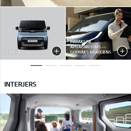
PARAKSTA
APGAISMOJUMS —
PRIEKŠA
GUDRĀKS BRAUCIENS
INTERJERS