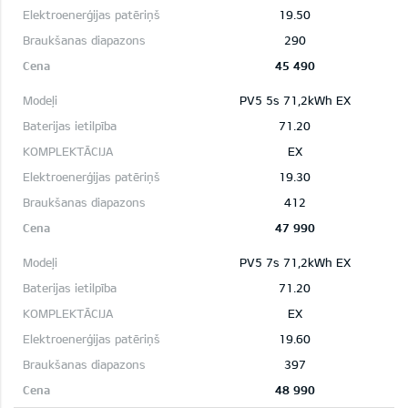
19.50
290
45 490
PV5 5s 71,2kWh EX
71.20
EX
19.30
412
47 990
PV5 7s 71,2kWh EX
71.20
EX
19.60
397
48 990