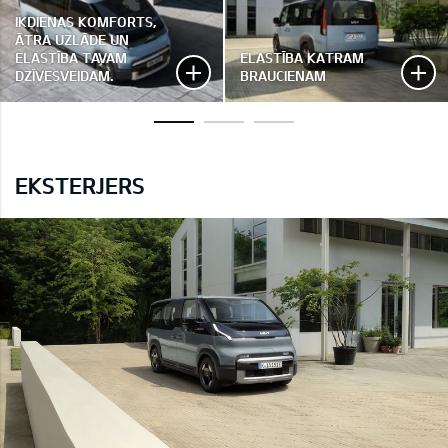
IKDIENAS KOMFORTS,
ĀTRA UZLĀDE UN
ELASTĪBA TAVAM
ELASTĪBA KATRAM
DZĪVESVEIDAM.
BRAUCIENAM
EKSTERJERS