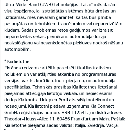
Ultra-Wide-Band (UWB) tehnoloģijas. Lai arī mēs darām
visu iespējamo, lai izstrādātās sistēmas būtu drošas un
uzticamas, mēs nevaram garantēt, ka tās būs pilnībā
pasargātas no tehniskiem traucējumiem vai neparedzētām
kļūdām. Šādas problēmas retos gadījumos var izraisīt
neparedzētas sekas, piemēram, automobiļa durvju
neaizslēgšanu vai nesankcionētas piekļuves nodrošināšanu
automobilim.
* Kia lietotne
Ekrānos redzamie attēli ir paredzēti tikai ilustratīviem
nolūkiem un var atšķirties atkarībā no programmatūras
versijas, valsts, kurā lietotne ir pieejama, un automobiļa
specifikācijas. Tehniskās prasības Kia lietotnes lietošanai
pieejamas attiecīgajā lietotņu veikalā, un nepieciešams
derīgs Kia konts. Tiek piemēroti atsevišķi noteikumi un
nosacījumi. Kia lietotni piedāvā uzņēmums Kia Connect
GmbH, reģistrācijas numurs HRB 112541, juridiskā adrese:
Theodor-Heuss-Allee 11, 60486 Frankfurt am Main. Pašlaik
Kia lietotne pieejama šādās valstīs: Itālijā, Zviedrijā, Vācijā,