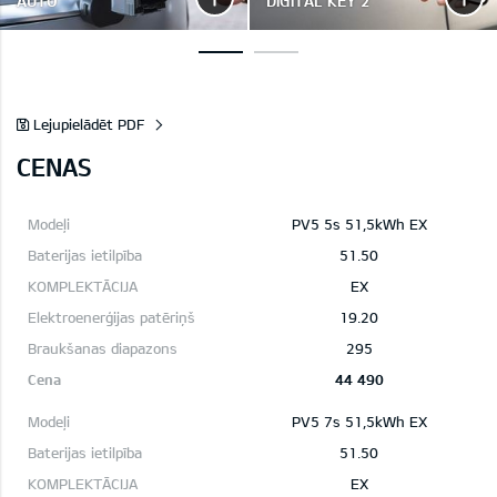
AUTO
DIGITAL KEY 2
Lejupielādēt PDF
CENAS
PV5 5s 51,5kWh EX
51.50
EX
19.20
295
44 490
PV5 7s 51,5kWh EX
51.50
EX