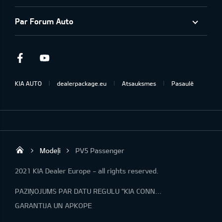
Par Forum Auto
Facebook
Youtube
KIA AUTO
dealerpackage.eu
Atsauksmes
Pasaulē
Modeļi
PV5 Passenger
Forum Auto SIA
2021 KIA Dealer Europe - all rights reserved.
PAZIŅOJUMS PAR DATU REGULU "KIA CONNECT"
GARANTIJA UN APKOPE