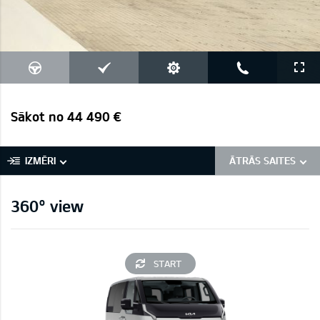
Sākot no 44 490 €
IZMĒRI
ĀTRĀS SAITES
360° view
START