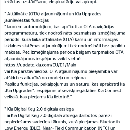
iekārtas uzstādīšanu, ekspluatāciju vai apkopi.
* Attālinātie (OTA) atjauninājumi un Kia Upgrades
jaunieviestās funkcijas
"Jauniem automobiļiem, kas aprīkoti ar OTA navigācijas
programmatūru, tiek nodrošināts bezmaksas izmēģinājuma
periods, kura laikā attālinātie (OTA) karšu un informācijas-
izklaides sistēmas atjauninājumi tiek nodrošināti bez papildu
maksas. Pēc izmēģinājuma perioda beigām turpmākos OTA
atjauninājumus iespējams veikt vietnē
https://update.kia.com/EU/E1/Main
vai Kia pārstāvniecībā. OTA atjauninājumu pieejamība var
atšķirties atkarībā no modeļa un reģiona.
Papildu funkcijas, pakalpojumus un saturu, kas aprakstīti kā
„Kia Upgrades“, iespējams atsevišķi iegādāties Kia Connect
veikalā, kas pieejams Kia lietotnē."
* Kia Digital Key 2.0 digitālā atslēga
Lai Kia Digital Key 2.0 digitālā atslēga darbotos pareizi,
nepieciešams saderīgs tālrunis, kurā pieejamas Bluetooth
Low Energy (BLE), Near-Field Communication (NFC) un