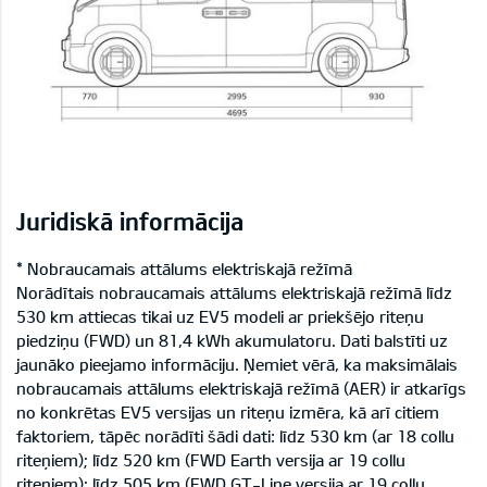
Juridiskā informācija
* Nobraucamais attālums elektriskajā režīmā
Norādītais nobraucamais attālums elektriskajā režīmā līdz
530 km attiecas tikai uz EV5 modeli ar priekšējo riteņu
piedziņu (FWD) un 81,4 kWh akumulatoru. Dati balstīti uz
jaunāko pieejamo informāciju. Ņemiet vērā, ka maksimālais
nobraucamais attālums elektriskajā režīmā (AER) ir atkarīgs
no konkrētas EV5 versijas un riteņu izmēra, kā arī citiem
faktoriem, tāpēc norādīti šādi dati: līdz 530 km (ar 18 collu
riteņiem); līdz 520 km (FWD Earth versija ar 19 collu
riteņiem); līdz 505 km (FWD GT-Line versija ar 19 collu