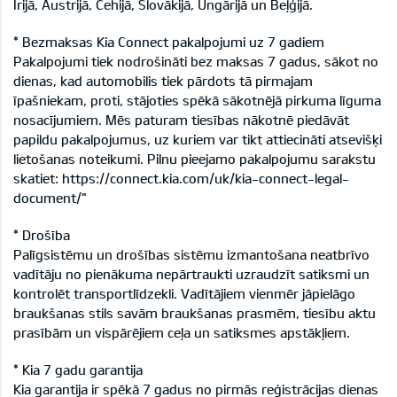
Īrijā, Austrijā, Čehijā, Slovākijā, Ungārijā un Beļģijā.
* Bezmaksas Kia Connect pakalpojumi uz 7 gadiem
Pakalpojumi tiek nodrošināti bez maksas 7 gadus, sākot no
dienas, kad automobilis tiek pārdots tā pirmajam
īpašniekam, proti, stājoties spēkā sākotnējā pirkuma līguma
nosacījumiem. Mēs paturam tiesības nākotnē piedāvāt
papildu pakalpojumus, uz kuriem var tikt attiecināti atsevišķi
lietošanas noteikumi. Pilnu pieejamo pakalpojumu sarakstu
skatiet: https://connect.kia.com/uk/kia-connect-legal-
document/"
* Drošība
Palīgsistēmu un drošības sistēmu izmantošana neatbrīvo
vadītāju no pienākuma nepārtraukti uzraudzīt satiksmi un
kontrolēt transportlīdzekli. Vadītājiem vienmēr jāpielāgo
braukšanas stils savām braukšanas prasmēm, tiesību aktu
prasībām un vispārējiem ceļa un satiksmes apstākļiem.
* Kia 7 gadu garantija
Kia garantija ir spēkā 7 gadus no pirmās reģistrācijas dienas