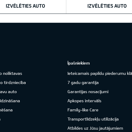
IZVĒLĒTIES AUTO
IZVĒLĒTIES AUTO
Īpašniekiem
o noliktavas
Ieteicamais papildu piederumu kl
o tirdzniecība
7 gadu garantija
savu auto
Garantijas nosacījumi
īdzināšana
Apkopes intervāls
mēšana
Family-like Care
a
Transportlīdzekļu utilizācija
Atbildes uz Jūsu jautājumiem