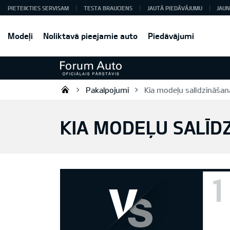
PIETEIKTIES SERVISAM
TESTA BRAUCIENS
JAUTĀ PIEDĀVĀJUMU
JAUN
Modeļi
Noliktavā pieejamie auto
Piedāvājumi
Pakalpojumi
Kia modeļu salīdzināšan
Forum Auto SIA
KIA MODEĻU SALĪD