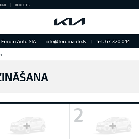
UMI
BUKLETS
Forum Auto SIA
info@forumauto.lv
tel.: 67 320 044
a
ZINĀŠANA