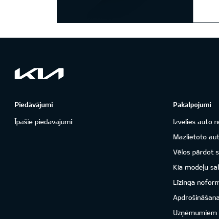
Piedāvājumi
Pakalpojumi
Īpašie piedāvājumi
Izvēlies auto n
Mazlietoto aut
Vēlos pārdot 
Kia modeļu sal
Līzinga nofor
Apdrošināšan
Uzņēmumiem