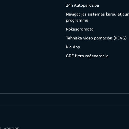
24h Autopalīdzība
Navigācijas sistēmas karšu atjau
programma
Rokasgrāmata
Tehniskā video pamācība (KCVG)
Kia App
GPF filtra reģenerācija
UN APKOPE