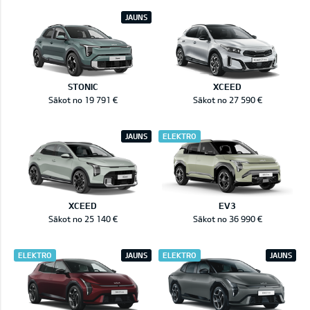
JAUNS
STONIC
XCEED
Sākot no 19 791 €
Sākot no 27 590 €
JAUNS
ELEKTRO
XCEED
EV3
Sākot no 25 140 €
Sākot no 36 990 €
ELEKTRO
JAUNS
ELEKTRO
JAUNS