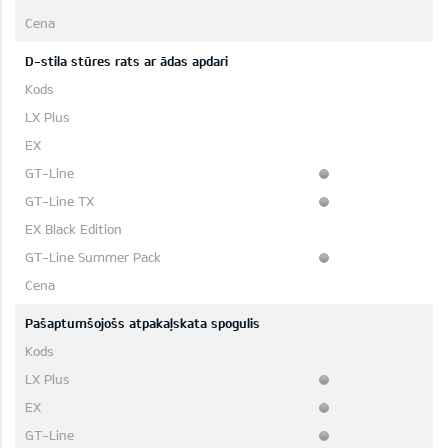
D-stila stūres rats ar ādas apdari
Pašaptumšojošs atpakaļskata spogulis