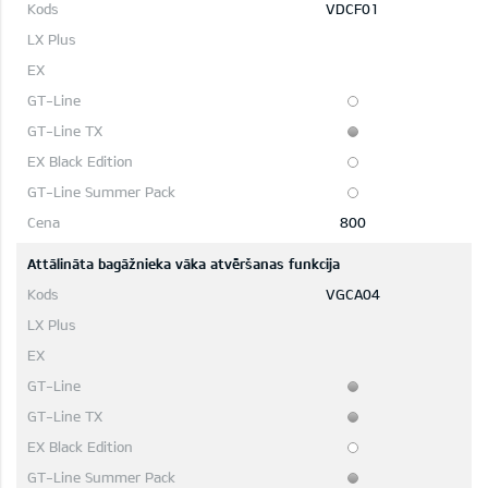
VDCF01
800
Attālināta bagāžnieka vāka atvēršanas funkcija
VGCA04