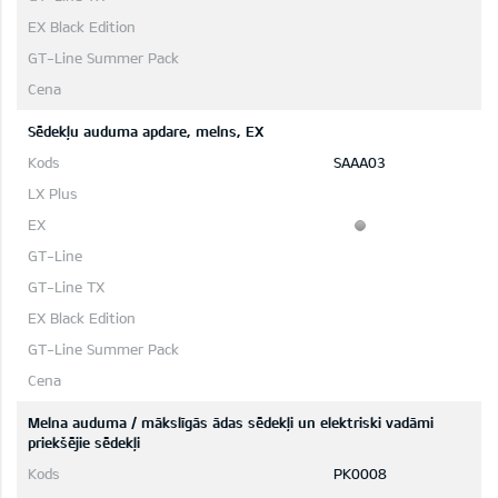
Sēdekļu auduma apdare, melns, EX
SAAA03
Melna auduma / mākslīgās ādas sēdekļi un elektriski vadāmi
priekšējie sēdekļi
PK0008