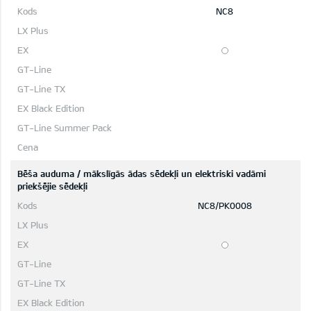
NC8
Bēša auduma / mākslīgās ādas sēdekļi un elektriski vadāmi
priekšējie sēdekļi
NC8/PK0008