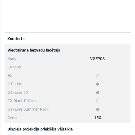
Komforts
Viedtālruņa bezvadu lādētājs
VGFP03
150
Displeja projekcija priekšējā vējstiklā