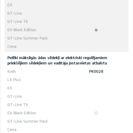
Pelēki mākslīgās ādas sēdekļi ar elektriski regulējamiem
priekšējiem sēdekļiem un vadītāja jostasvietas atbalstu
PK0028