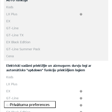
AUTO funkcija
Elektriski vadāmi priekšējie un aizmugures durvju logi ar
automātisko "up&down" funkciju priekšējiem logiem