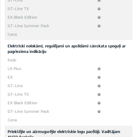
Elektriski nolokāmi, regulējami un apsildāmi sānskata spoguļi ar
pagrieziena indikāciju
Priekšējie un aizmugurējie elektriskie logu pacēlāji. Vadītājam