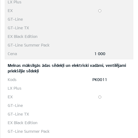
1 000
Melnas mākslīgās ādas sēdekļi un elektriski vadāmi, ventilējami
priekšējie sēdekļi
PK0011