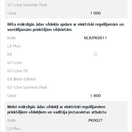
1 000
Bēša mākslīgās ādas sēdekļu apdare ar elektriski regulējamām un
ventilējamām priekšējām sēdvietām
NC8/PK0011
1 800
Melni mākslīgās ādas sēdekļi ar elektriski regulējamiem
priekšējiem sēdekļiem un vadītāja jostasvietas atbalstu
PK0027