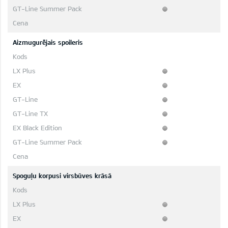
Aizmugurējais spoileris
Spoguļu korpusi virsbūves krāsā