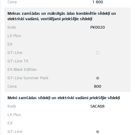
1 800
Melnas zamšādas un mākslīgās ādas kombinētie sēdekļi un
elektriski vadāmi, ventilējami priekšējie sēdekļi
PK0020
800
Melni zamšādas sēdekļi un elektriski vadāmi priekšējie sēdekļi
SACA08