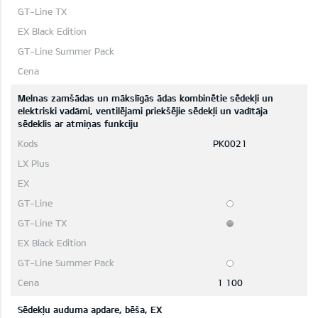
Melnas zamšādas un mākslīgās ādas kombinētie sēdekļi un
elektriski vadāmi, ventilējami priekšējie sēdekļi un vadītāja
sēdeklis ar atmiņas funkciju
PK0021
1 100
Sēdekļu auduma apdare, bēša, EX