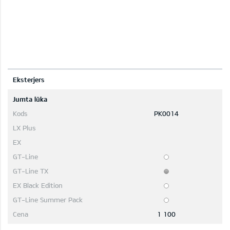
Eksterjers
Jumta lūka
PK0014
1 100