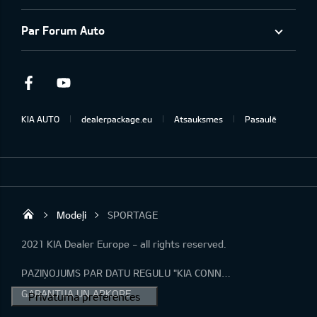
Par Forum Auto
Facebook
Youtube
KIA AUTO
dealerpackage.eu
Atsauksmes
Pasaulē
Modeļi
SPORTAGE
Forum Auto SIA
2021 KIA Dealer Europe - all rights reserved.
PAZIŅOJUMS PAR DATU REGULU "KIA CONNECT"
GARANTIJA UN APKOPE