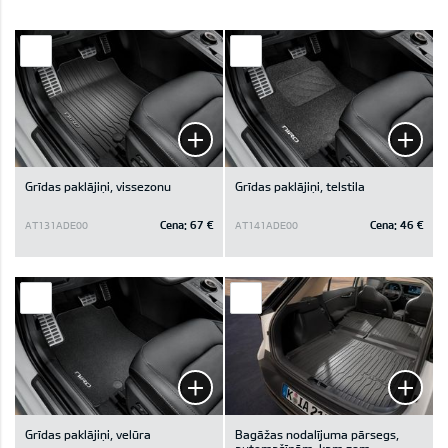
Grīdas paklājiņi, vissezonu
Grīdas paklājiņi, telstila
Cena:
67 €
Cena:
46 €
AT131ADE00
AT141ADE00
Grīdas paklājiņi, velūra
Bagāžas nodalījuma pārsegs,
automašīnām, kam zem