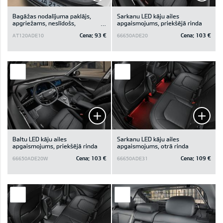
Bagāžas nodalījuma paklājs,
Sarkanu LED kāju ailes
apgriežams, neslīdošs,
apgaismojums, priekšējā rinda
automašīnām, kam zem
Cena:
93 €
Cena:
103 €
AT120ADE10
66650ADE20
bagāžas nodalījuma pamatnes
ir glabāšanas nodalījums
Baltu LED kāju ailes
Sarkanu LED kāju ailes
apgaismojums, priekšējā rinda
apgaismojums, otrā rinda
Cena:
103 €
Cena:
109 €
66650ADE20W
66650ADE31