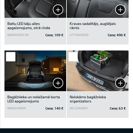
Baltu LED kāju ailes
Kravas sadalītājs, augšējais
apgaismojums, otrā rinda
rāmis
Cena:
109 €
Cena:
496 €
66650ADE31W
AT150ADE00
Bagāžnieka un nolaižamā borta
Nolokāms bagāžnieka
LED apgaismojums
organizators.
Cena:
140 €
Cena:
63 €
66652ADE00
66123ADE01