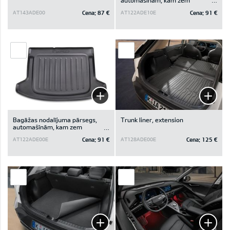
bagāžas nodalījuma pamatnes
Cena:
87 €
Cena:
91 €
AT143ADE00
AT122ADE10E
ir glabāšanas nodalījums
Bagāžas nodalījuma pārsegs,
Trunk liner, extension
automašīnām, kam zem
bagāžas nodalījuma pamatnes
Cena:
91 €
Cena:
125 €
AT122ADE00E
AT128ADE00E
nav glabāšanas nodalījuma