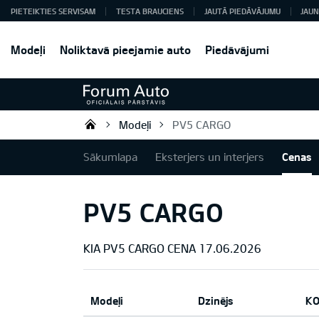
PIETEIKTIES SERVISAM
TESTA BRAUCIENS
JAUTĀ PIEDĀVĀJUMU
JAUN
Modeļi
Noliktavā pieejamie auto
Piedāvājumi
Modeļi
PV5 CARGO
Forum Auto SIA
Sākumlapa
Eksterjers un interjers
Cenas
PV5 CARGO
KIA PV5 CARGO CENA 17.06.2026
Modeļi
Dzinējs
KO