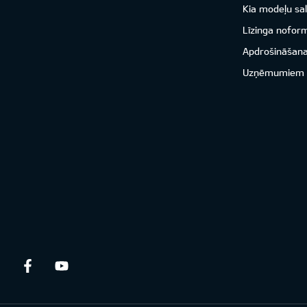
Kia modeļu sal
Līzinga nofor
Apdrošināšan
Uzņēmumiem
Facebook
Youtube