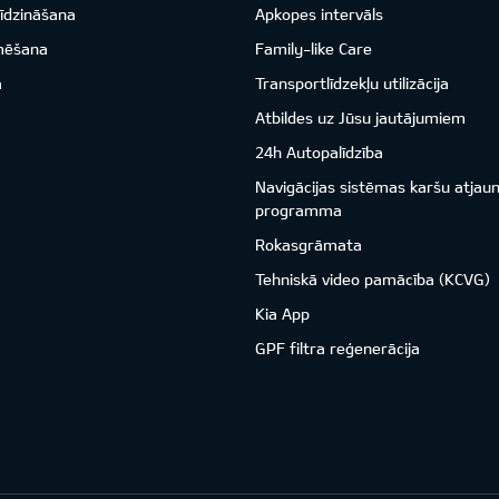
īdzināšana
Apkopes intervāls
mēšana
Family-like Care
a
Transportlīdzekļu utilizācija
Atbildes uz Jūsu jautājumiem
24h Autopalīdzība
Navigācijas sistēmas karšu atjau
programma
Rokasgrāmata
Tehniskā video pamācība (KCVG)
Kia App
GPF filtra reģenerācija