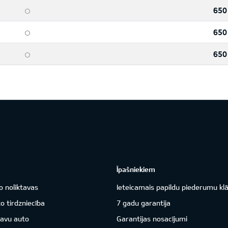
650
650
650
Īpašniekiem
o noliktavas
Ieteicamais papildu piederumu kl
o tirdzniecība
7 gadu garantija
savu auto
Garantijas nosacījumi