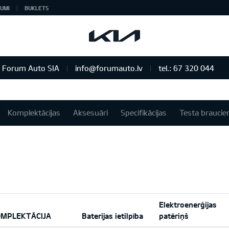
UMI
BUKLETS
Forum Auto SIA
info@forumauto.lv
tel.: 67 320 044
Komplektācijas
Aksesuāri
Specifikācijas
Testa braucie
Elektroenerģijas
MPLEKTĀCIJA
Baterijas ietilpība
patēriņš