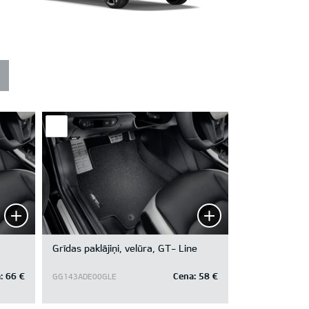
Grīdas paklājiņi, velūra, GT- Line
:
66 €
Cena:
58 €
GG143ADE00GLE