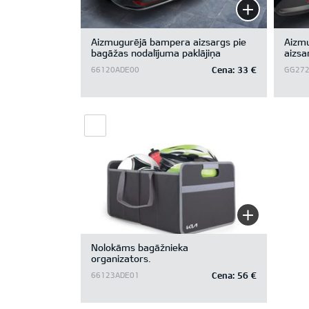
Aizmugurējā bampera aizsargs pie
Aizm
bagāžas nodalījuma paklājiņa
aizsa
Cena:
33 €
66120ADE00
GG272
Nolokāms bagāžnieka
organizators.
Cena:
56 €
66123ADE01