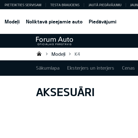
PIETEIKTIES SERVISAM
TESTA BRAUCIENS
JAUTĀ PIEDĀVĀJUMU
JAUN
Modeļi
Noliktavā pieejamie auto
Piedāvājumi
Modeļi
K4
Forum Auto SIA
Sākumlapa
Eksterjers un interjers
Cenas
AKSESUĀRI