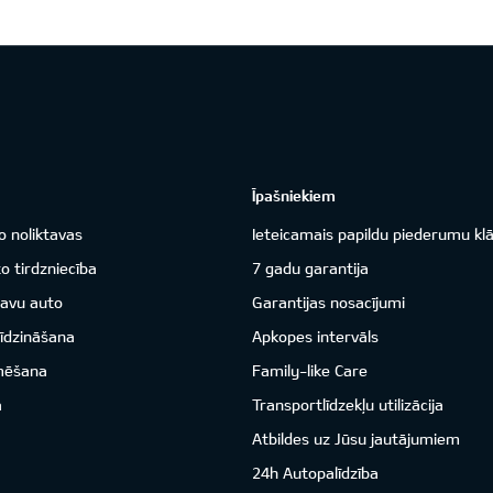
Īpašniekiem
o noliktavas
Ieteicamais papildu piederumu kl
o tirdzniecība
7 gadu garantija
savu auto
Garantijas nosacījumi
īdzināšana
Apkopes intervāls
mēšana
Family-like Care
a
Transportlīdzekļu utilizācija
Atbildes uz Jūsu jautājumiem
24h Autopalīdzība