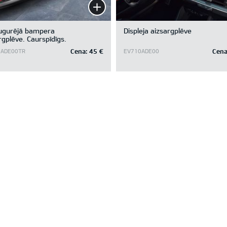
ugurējā bampera
Displeja aizsargplēve
rgplēve. Caurspīdīgs.
Cena:
45 €
Cena
ADE00TR
EV710ADE00