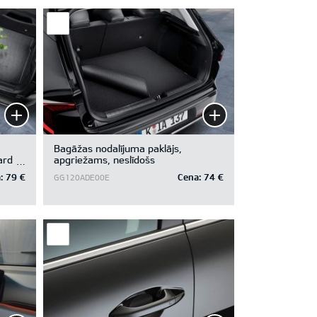
Bagāžas nodalījuma paklājs,
ard
apgriežams, neslīdošs
:
79 €
Cena:
74 €
GG120ADE00E