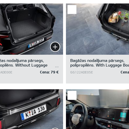
as nodalījuma pārsegs,
Bagāžas nodalījuma pārsegs,
ropilēns. Without Luggage
polipropilēns. With Luggage Bo
/without Subwoofer.
/ With & Without Subwoofer
Cena:
79 €
Cena
ADE00E
GG122ADE05E