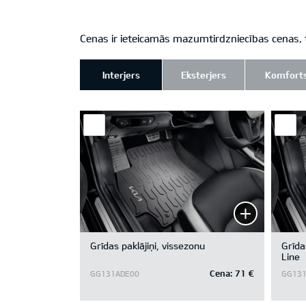
Cenas ir ieteicamās mazumtirdzniecības cenas, 
Interjers
Eksterjers
Komfort
Grīdas paklājiņi, vissezonu
Grīda
Line
Cena:
71 €
GG131ADE00
GG131