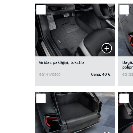
Grīdas paklājiņi, tekstila
Bagāž
polip
board
Cena:
40 €
GG141ADE00
GG122