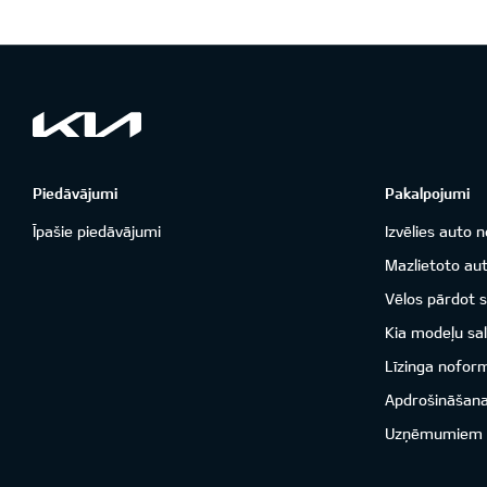
Piedāvājumi
Pakalpojumi
Īpašie piedāvājumi
Izvēlies auto n
Mazlietoto aut
Vēlos pārdot 
Kia modeļu sal
Līzinga nofor
Apdrošināšan
Uzņēmumiem