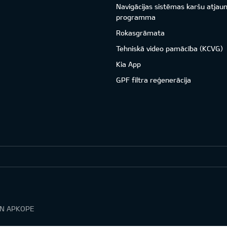
Navigācijas sistēmas karšu atjau
programma
Rokasgrāmata
Tehniskā video pamācība (KCVG)
Kia App
GPF filtra reģenerācija
UN APKOPE