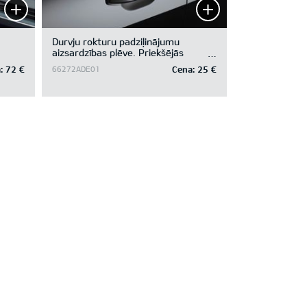
Durvju rokturu padziļinājumu
aizsardzības plēve. Priekšējās
durvis.
:
72 €
Cena:
25 €
66272ADE01