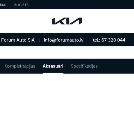
UMI
BUKLETS
Forum Auto SIA
info@forumauto.lv
tel.: 67 320 044
Komplektācijas
Aksesuāri
Specifikācijas