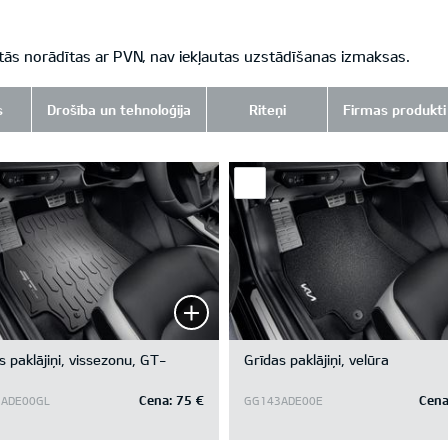
tās norādītas ar PVN, nav iekļautas uzstādīšanas izmaksas.
s
Drošība un tehnoloģija
Riteņi
Firmas produkti
s paklājiņi, vissezonu, GT-
Grīdas paklājiņi, velūra
Cena:
75 €
Cena
ADE00GL
GG143ADE00E