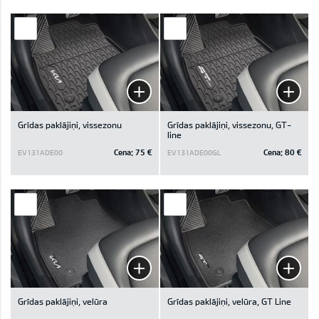
Grīdas paklājiņi, vissezonu
Grīdas paklājiņi, vissezonu, GT-
line
Cena:
75 €
Cena:
80 €
EV131ADE00
EV131ADE00GL
Grīdas paklājiņi, velūra
Grīdas paklājiņi, velūra, GT Line