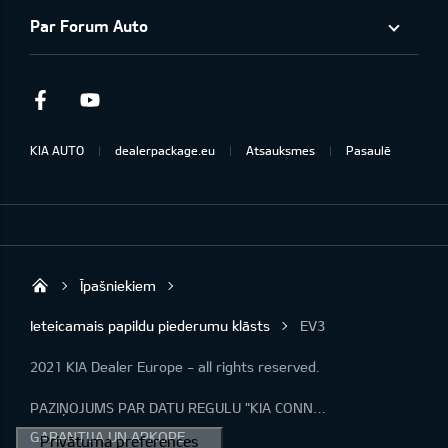
Par Forum Auto
Facebook
Youtube
KIA AUTO
dealerpackage.eu
Atsauksmes
Pasaulē
Īpašniekiem
Forum Auto SIA
Ieteicamais papildu piederumu klāsts
EV3
2021 KIA Dealer Europe - all rights reserved.
PAZIŅOJUMS PAR DATU REGULU "KIA CONNECT"
GARANTIJA UN APKOPE