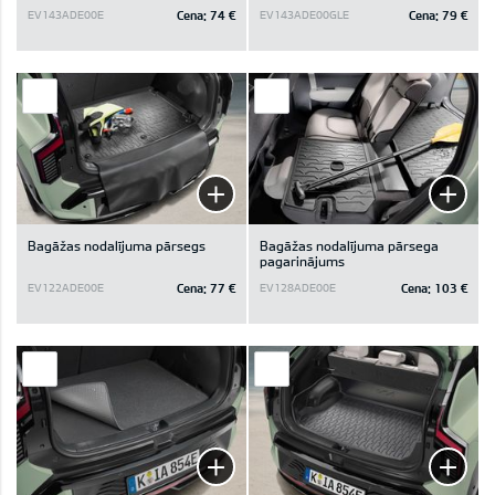
Cena:
74 €
Cena:
79 €
EV143ADE00E
EV143ADE00GLE
Bagāžas nodalījuma pārsegs
Bagāžas nodalījuma pārsega
pagarinājums
Cena:
77 €
Cena:
103 €
EV122ADE00E
EV128ADE00E