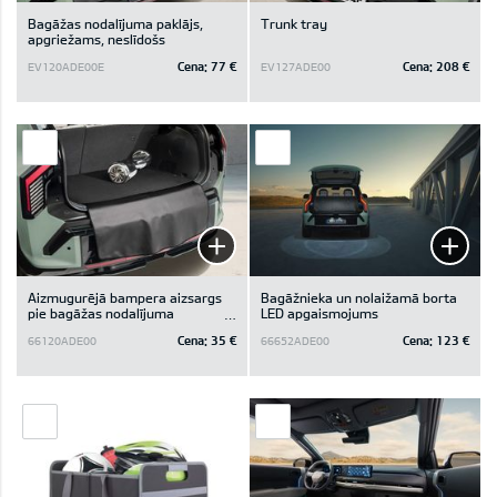
Bagāžas nodalījuma paklājs,
Trunk tray
apgriežams, neslīdošs
Cena:
77 €
Cena:
208 €
EV120ADE00E
EV127ADE00
Aizmugurējā bampera aizsargs
Bagāžnieka un nolaižamā borta
pie bagāžas nodalījuma
LED apgaismojums
paklājiņa
Cena:
35 €
Cena:
123 €
66120ADE00
66652ADE00