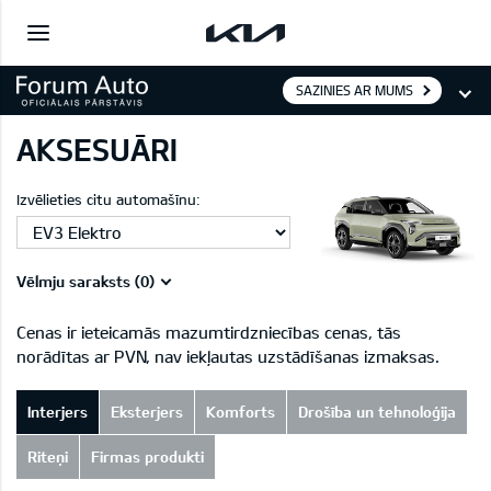
SAZINIES AR MUMS
AKSESUĀRI
Izvēlieties citu automašīnu:
Vēlmju saraksts (
0
)
Cenas ir ieteicamās mazumtirdzniecības cenas, tās
norādītas ar PVN, nav iekļautas uzstādīšanas izmaksas.
Interjers
Eksterjers
Komforts
Drošība un tehnoloģija
Riteņi
Firmas produkti