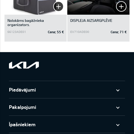
Nolokāms bagāžnieka
DISPLEJA AIZSARGPLĒVE
organizators.
Cena:
55 €
Cena:
71 €
66123ADE01
EV710ADE00
Piedāvājumi
Pakalpojumi
Īpašniekiem