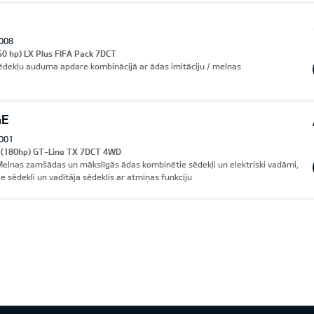
008
50 hp) LX Plus FIFA Pack 7DCT
Sēdekļu auduma apdare kombinācijā ar ādas imitāciju / melnas
GE
001
I (180hp) GT-Line TX 7DCT 4WD
lnas zamšādas un mākslīgās ādas kombinētie sēdekļi un elektriski vadāmi,
ie sēdekļi un vadītāja sēdeklis ar atmiņas funkciju