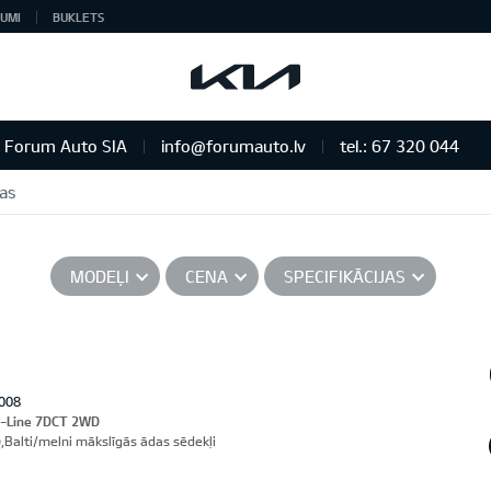
UMI
BUKLETS
Forum Auto SIA
info@forumauto.lv
tel.: 67 320 044
vas
MODEĻI
CENA
SPECIFIKĀCIJAS
008
T-Line 7DCT 2WD
,Balti/melni mākslīgās ādas sēdekļi