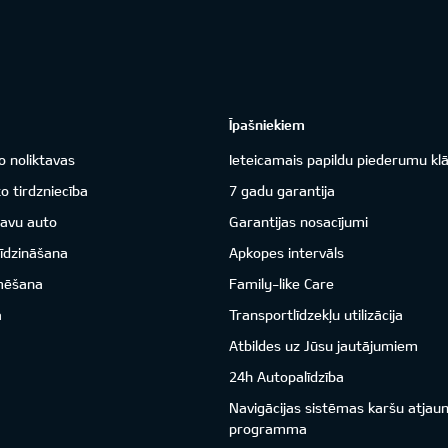
Īpašniekiem
o noliktavas
Ieteicamais papildu piederumu kl
o tirdzniecība
7 gadu garantija
savu auto
Garantijas nosacījumi
īdzināšana
Apkopes intervāls
mēšana
Family-like Care
a
Transportlīdzekļu utilizācija
Atbildes uz Jūsu jautājumiem
24h Autopalīdzība
Navigācijas sistēmas karšu atjau
programma