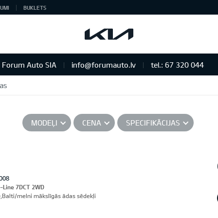
UMI
BUKLETS
Forum Auto SIA
info@forumauto.lv
tel.: 67 320 044
vas
MODEĻI
CENA
SPECIFIKĀCIJAS
008
T-Line 7DCT 2WD
,Balti/melni mākslīgās ādas sēdekļi