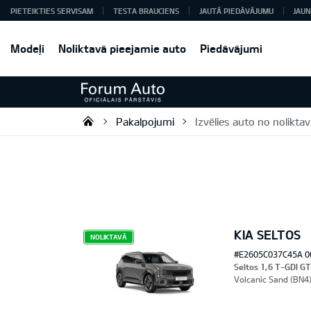
PIETEIKTIES SERVISAM
TESTA BRAUCIENS
JAUTĀ PIEDĀVĀJUMU
JAUN
Modeļi
Noliktavā pieejamie auto
Piedāvājumi
Pakalpojumi
Izvēlies auto no nolikta
Forum Auto SIA
KIA SELTOS
NOLIKTAVĀ
#E2605C037C45A 0
Seltos 1,6 T-GDI G
Volcanic Sand (BN4)