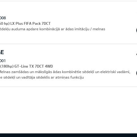
008
50 hp) LX Plus FIFA Pack 7DCT
Sēdekļu auduma apdare kombinācijā ar ādas imitāciju / melnas
GE
001
I (180hp) GT-Line TX 7DCT 4WD
lnas zamšādas un mākslīgās ādas kombinētie sēdekļi un elektriski vadāmi,
ie sēdekļi un vadītāja sēdeklis ar atmiņas funkciju