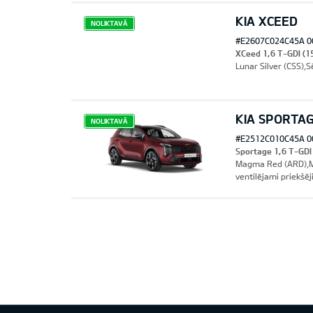
KIA XCEED
NOLIKTAVĀ
#E2607C024C45A 0
XCeed 1,6 T-GDI (1
Lunar Silver (CSS),
KIA SPORTA
NOLIKTAVĀ
#E2512C010C45A 0
Sportage 1,6 T-GD
Magma Red (ARD),Me
ventilējami priekšēj