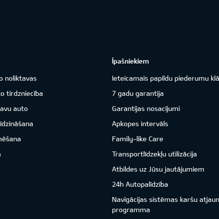
Īpašniekiem
o noliktavas
Ieteicamais papildu piederumu kl
o tirdzniecība
7 gadu garantija
savu auto
Garantijas nosacījumi
īdzināšana
Apkopes intervāls
mēšana
Family-like Care
a
Transportlīdzekļu utilizācija
Atbildes uz Jūsu jautājumiem
24h Autopalīdzība
Navigācijas sistēmas karšu atjau
programma