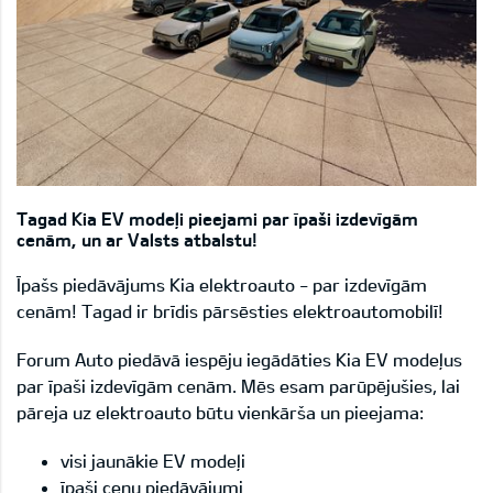
Tagad Kia EV modeļi pieejami par īpaši izdevīgām
cenām, un ar Valsts atbalstu!
Īpašs piedāvājums Kia elektroauto - par izdevīgām
cenām! Tagad ir brīdis pārsēsties elektroautomobilī!
Forum Auto piedāvā iespēju iegādāties Kia EV modeļus
par īpaši izdevīgām cenām. Mēs esam parūpējušies, lai
pāreja uz elektroauto būtu vienkārša un pieejama:
visi jaunākie EV modeļi
īpaši cenu piedāvājumi