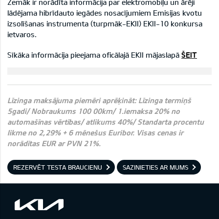
Zemāk ir norādīta informācija par elektromobiļu un ārēji
lādējama hibrīdauto iegādes nosacījumiem Emisijas kvotu
izsolīšanas instrumenta (turpmāk-EKII) EKII-10 konkursa
ietvaros.
Sīkāka informācija pieejama oficālajā EKII mājaslapā
ŠEIT
Līzinga maksājuma piemēri aprēķināt: Līzinga termiņš
5gadi/ Nobraukums 100 00km/ 1.iemaksa 20% no
automašīnas vērtības/ atlikums 40%/ Standarta procentu
likme no 2,29% + 6 mēnešus Euribor. Visas cenas ir
norādītas EUR ar PVN 21%.
REZERVĒT TESTA BRAUCIENU
SAZINIETIES AR MUMS