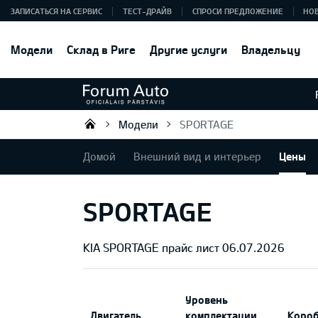
ЗАПИСАТЬСЯ НА СЕРВИС
ТЕСТ-ДРАЙВ
СПРОСИ ПРЕДЛОЖЕНИЕ
НО
Модели
Склад в Риге
Другие услуги
Владельцу
Модели
SPORTAGE
Forum Auto SIA
Домой
Внешний вид и интерьер
Цены
SPORTAGE
KIA SPORTAGE прайс лист 06.07.2026
Уровень
Двигатель
комплектации
Короб