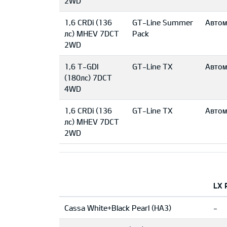
2WD
1,6 CRDi (136
GT-Line Summer
Автом
лс) MHEV 7DCT
Pack
2WD
1,6 T-GDI
GT-Line TX
Автом
(180лс) 7DCT
4WD
1,6 CRDi (136
GT-Line TX
Автом
лс) MHEV 7DCT
2WD
LX 
Cassa White+Black Pearl (HA3)
-