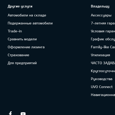
Другие услуги
Владельцу
Автомобили на складе
Аксессуары
Подержанные автомобили
7-летняя гара
Trade-in
Условия гара
Сравнить модели
График обсл
Oформлениe лизинга
Family-like Ca
Cтрахование
Утилизация
Для предприятий
ЧАСТО ЗАДА
Круглосуточн
Руководства
UVO Connect
Навигационна
Facebook
Youtube