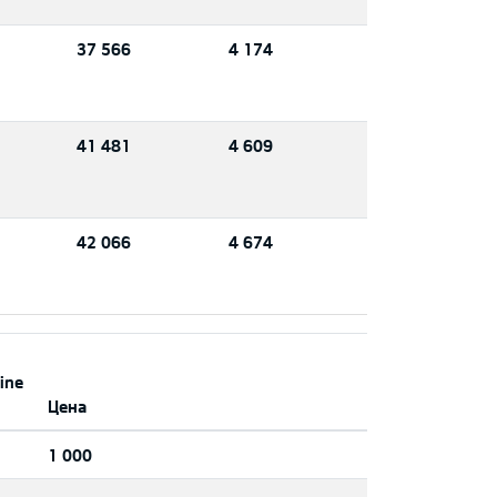
37 566
4 174
41 481
4 609
42 066
4 674
ine
Цена
1 000