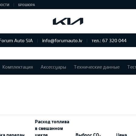
ВОСТИ
БРОШЮРА
Forum Auto SIA
info@forumauto.lv
тел.: 67 320 044
Комплектация
Аксессуары
Технические данные
Тес
Расход топлива
в смешанном
ка передач
цикле
Выброс CO₂
Цена