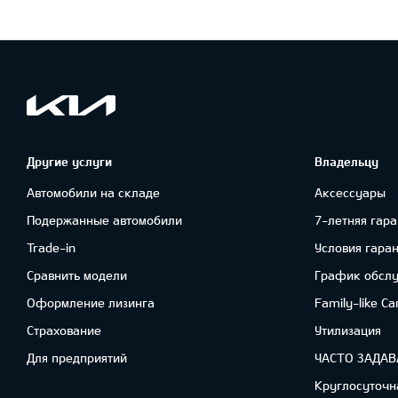
Другие услуги
Владельцу
Автомобили на складе
Аксессуары
Подержанные автомобили
7-летняя гара
Trade-in
Условия гара
Сравнить модели
График обсл
Oформлениe лизинга
Family-like Ca
Cтрахование
Утилизация
Для предприятий
ЧАСТО ЗАДА
Круглосуточн