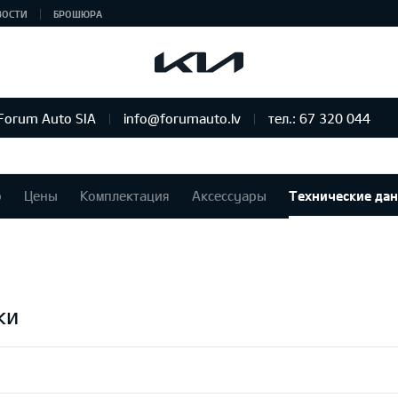
ВОСТИ
БРОШЮРА
Forum Auto SIA
info@forumauto.lv
тел.: 67 320 044
р
Цены
Комплектация
Аксессуары
Технические да
ки