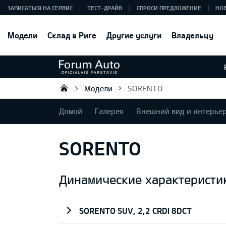
ЗАПИСАТЬСЯ НА СЕРВИС
ТЕСТ-ДРАЙВ
СПРОСИ ПРЕДЛОЖЕНИЕ
НО
Модели
Склад в Риге
Другие услуги
Владельцу
Модели
SORENTO
Forum Auto SIA
Домой
Галерея
Внешний вид и интерье
SORENTO
Динамические характеристи
SORENTO SUV, 2,2 CRDI 8DCT