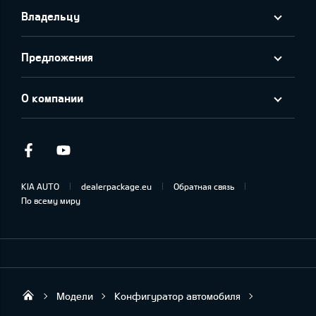
Владельцу
Предложения
О компании
Facebook
Youtube
KIA AUTO
dealerpackage.eu
Обратная связь
По всему миру
Модели
Конфигуратор автомобиля
Forum Auto SIA