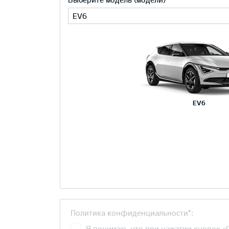
EV6
EV6
Политика конфиденциальности*:
Я понимаю, что при нажатии кнопок «