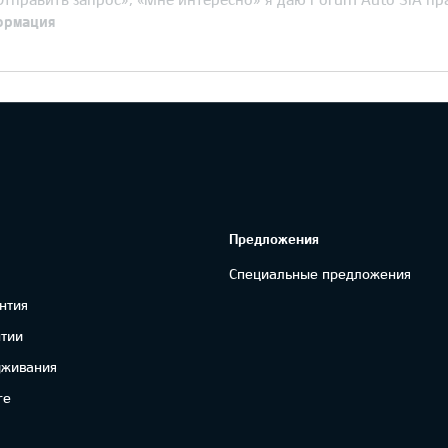
ормация
Предложения
Специальные предложения
нтия
нтии
уживания
re