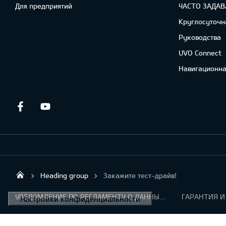
Для предприятий
ЧАСТО ЗАДА
Круглосуточн
Руководства
UVO Connect
Навигационна
Facebook
Youtube
Heading group
Закажите тест-драйв!
Forum Auto SIA
УВЕДОМЛЕНИЕ ПО РЕГЛАМЕНТУ О ДАННЫХ "KIA CONNECT "