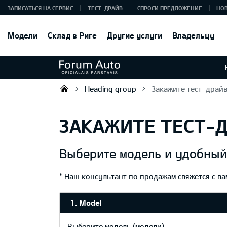
ЗАПИСАТЬСЯ НА СЕРВИС
ТЕСТ-ДРАЙВ
СПРОСИ ПРЕДЛОЖЕНИЕ
НО
Модели
Склад в Риге
Другие услуги
Владельцу
Heading group
Закажите тест-драйв
Forum Auto SIA
ЗАКАЖИТЕ ТЕСТ-Д
Выберите модель и удобный 
* Наш консультант по продажам свяжется с в
1. Model
Выберите модель (модели)