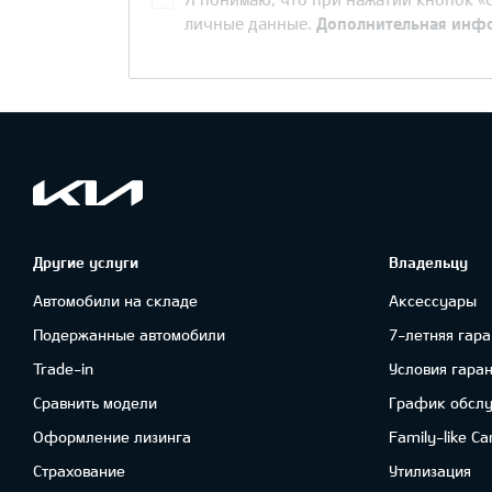
личные данные.
Дополнительная инф
Другие услуги
Владельцу
Автомобили на складе
Аксессуары
Подержанные автомобили
7-летняя гара
Trade-in
Условия гара
Сравнить модели
График обсл
Oформлениe лизинга
Family-like Ca
Cтрахование
Утилизация